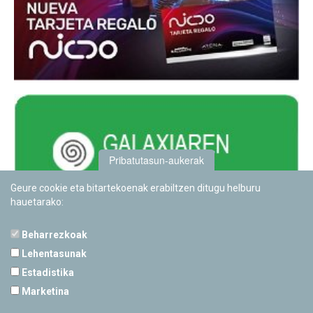
Pribatutasun-aukerak
Geure cookie eta bitartekoenak erabiltzen ditugu helburu
hauetarako:
Beharrezkoak
Lehentasunak
Estadistika
PAMPLONETARIOA
Marketina
Calle Sancho RamÃ­rez, s/n
31008 Pamplona, Navarra