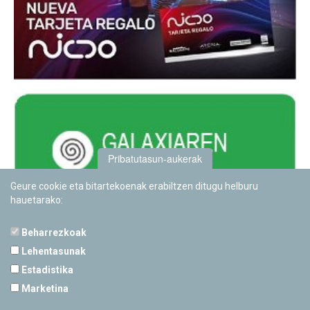
Pribatutasun-aukerak
Geure cookie eta bitartekoenak erabiltzen ditugu helburu
hauetarako:
Beharrezkoak
Lehentasunak
Estadistika
PAMPLONETARIOA
Marketina
Calle Sancho RamÃ­rez, s/n
31008 Pamplona, Navarra