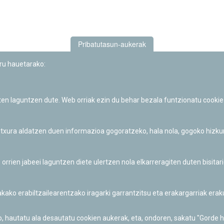
Pribatutasun-aukerak
uru hauetarako:
iten laguntzen dute. Web orriak ezin du behar bezala funtzionatu cookie
Iruñeko Planetarioaren zientzia-dibulgazio eta hezkuntza jarduerek
Fundación "la Caixa"ren sustapena dute.
 itxura aldatzen duen informazioa gogoratzeko, hala nola, gogoko hizk
ien jabeei laguntzen diete ulertzen nola elkarreragiten duten bisita
nakako erabiltzailearentzako iragarki garrantzitsu eta erakargarriak er
o, hautatu ala desautatu cookien aukerak, eta, ondoren, sakatu "Gorde 