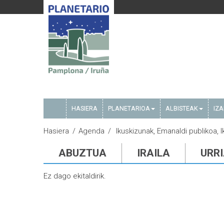
HASIERA
PLANETARIOA
ALBISTEAK
IZ
Hasiera
Agenda
Ikuskizunak, Emanaldi publikoa,
ABUZTUA
IRAILA
URR
Ez dago ekitaldirik.