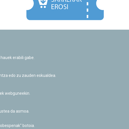
Facebook
Twitter
Youtube
Flickr
Instagr
 hauek erabili gabe.
Pribatutasun-politika eta Lege-oharra
Cookie-en politika
Informazio publikoa eskatzeko baimena
untza edo zu zauden eskualdea.
Irisgarritasuna
riek webguneekin.
akustea da asmoa.
hobespenak" botoia.