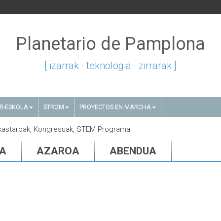
Planetario de Pamplona
[ izarrak · teknologia · zirrarak ]
AR-ESKOLA
STROM
PROYECTOS EN MARCHA
 Ikastaroak, Kongresuak, STEM Programa
IA
AZAROA
ABENDUA