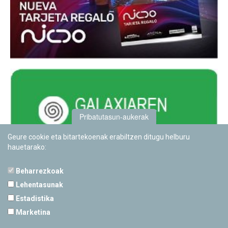
Pribatutasun-aukerak
Geure cookie eta bitartekoenak erabiltzen ditugu helburu
hauetarako:
Beharrezkoak
Lehentasunak
Estadistika
PAMPLONETARIOA
Marketina
Calle Sancho RamÃ­rez, s/n
31008 Pamplona, Navarra