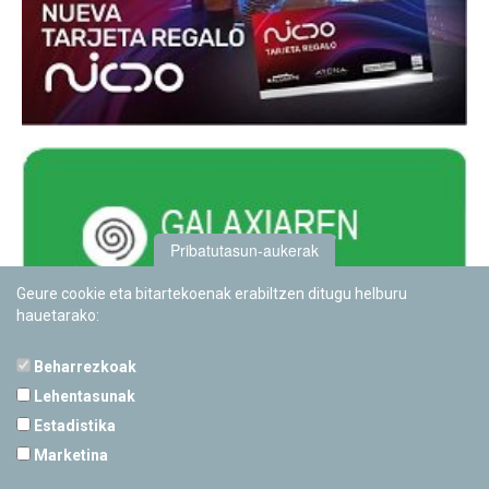
Pribatutasun-aukerak
Geure cookie eta bitartekoenak erabiltzen ditugu helburu
hauetarako:
Beharrezkoak
Lehentasunak
Estadistika
PAMPLONETARIOA
Marketina
Calle Sancho RamÃ­rez, s/n
31008 Pamplona, Navarra