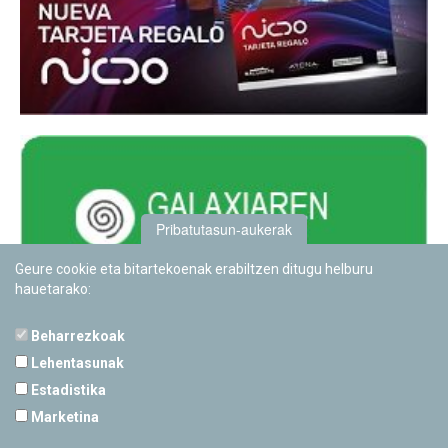
Pribatutasun-aukerak
Geure cookie eta bitartekoenak erabiltzen ditugu helburu
hauetarako:
Beharrezkoak
Lehentasunak
Estadistika
PAMPLONETARIOA
Marketina
Calle Sancho RamÃ­rez, s/n
31008 Pamplona, Navarra