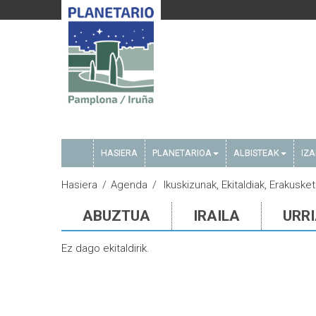
HASIERA
PLANETARIOA
ALBISTEAK
IZ
Hasiera
Agenda
Ikuskizunak, Ekitaldiak, Erakusket
ABUZTUA
IRAILA
URR
Ez dago ekitaldirik.