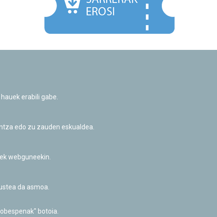
Facebook
Twitter
Youtube
Flickr
Instagr
 hauek erabili gabe.
Pribatutasun-politika eta Lege-oharra
Cookie-en politika
Informazio publikoa eskatzeko baimena
untza edo zu zauden eskualdea.
Irisgarritasuna
riek webguneekin.
akustea da asmoa.
hobespenak" botoia.