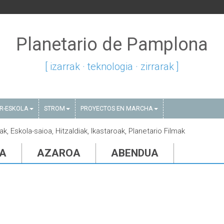
Planetario de Pamplona
[ izarrak · teknologia · zirrarak ]
AR-ESKOLA
STROM
PROYECTOS EN MARCHA
ak, Eskola-saioa, Hitzaldiak, Ikastaroak, Planetario Filmak
IA
AZAROA
ABENDUA