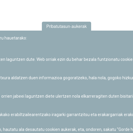
Pribatutasun-aukerak
uru hauetarako:
iten laguntzen dute. Web orriak ezin du behar bezala funtzionatu cookie
Iruñeko Planetarioaren zientzia-dibulgazio eta hezkuntza jarduerek
Fundación "la Caixa"ren sustapena dute.
 itxura aldatzen duen informazioa gogoratzeko, hala nola, gogoko hizk
ien jabeei laguntzen diete ulertzen nola elkarreragiten duten bisita
nakako erabiltzailearentzako iragarki garrantzitsu eta erakargarriak er
o, hautatu ala desautatu cookien aukerak, eta, ondoren, sakatu "Gorde 