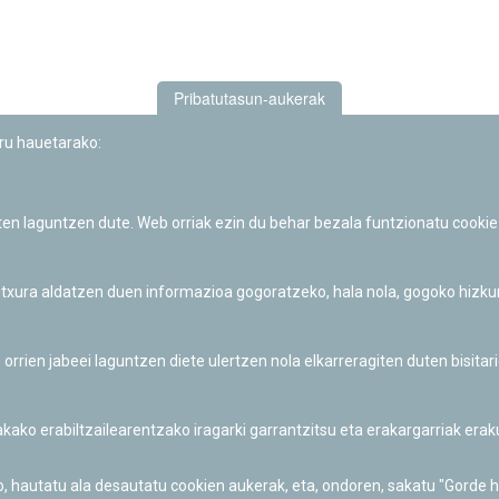
Pribatutasun-aukerak
uru hauetarako:
iten laguntzen dute. Web orriak ezin du behar bezala funtzionatu cookie
Iruñeko Planetarioaren zientzia-dibulgazio eta hezkuntza jarduerek
Fundación "la Caixa"ren sustapena dute.
 itxura aldatzen duen informazioa gogoratzeko, hala nola, gogoko hizk
ien jabeei laguntzen diete ulertzen nola elkarreragiten duten bisita
nakako erabiltzailearentzako iragarki garrantzitsu eta erakargarriak er
o, hautatu ala desautatu cookien aukerak, eta, ondoren, sakatu "Gorde 