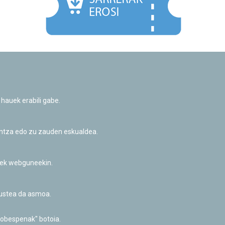
Facebook
Twitter
Youtube
Flickr
Instagr
 hauek erabili gabe.
Pribatutasun-politika eta Lege-oharra
Cookie-en politika
Informazio publikoa eskatzeko baimena
untza edo zu zauden eskualdea.
Irisgarritasuna
riek webguneekin.
akustea da asmoa.
hobespenak" botoia.