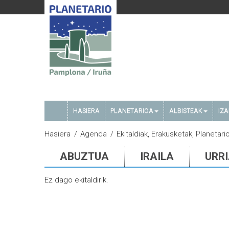
HASIERA
PLANETARIOA
ALBISTEAK
IZ
Hasiera
Agenda
Ekitaldiak, Erakusketak, Planetari
ABUZTUA
IRAILA
URR
Ez dago ekitaldirik.