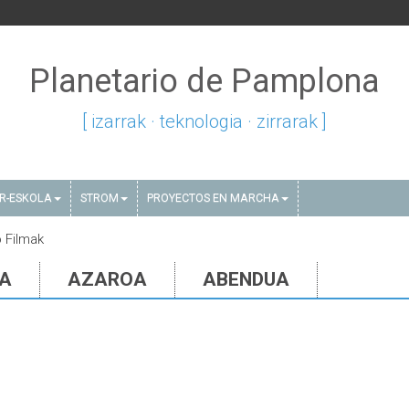
Planetario de Pamplona
[ izarrak · teknologia · zirrarak ]
AR-ESKOLA
STROM
PROYECTOS EN MARCHA
o Filmak
IA
AZAROA
ABENDUA