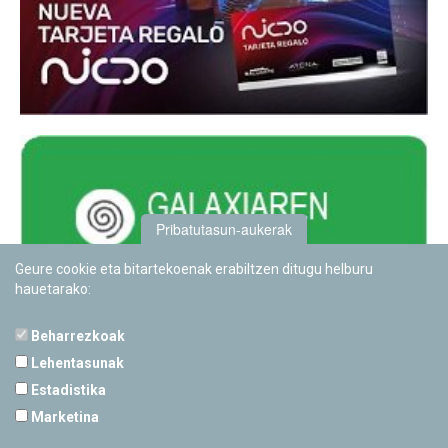
Pribatutasun-aukerak
Geure cookie eta bitartekoenak erabiltzen ditugu helburu
hauetarako:
Beharrezkoak
Lehentasunak
Estadistika
PAMPLONETARIOA
Marketina
Calle Sancho RamÃ­rez, s/n
31008 Pamplona, Navarra