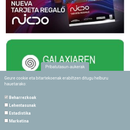
Pribatutasun-aukerak
Geure cookie eta bitartekoenak erabiltzen ditugu helburu
hauetarako:
Beharrezkoak
Lehentasunak
Estadistika
PAMPLONETARIOA
Marketina
Calle Sancho RamÃ­rez, s/n
31008 Pamplona, Navarra