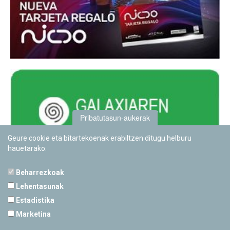
Pribatutasun-aukerak
Geure cookie eta bitartekoenak erabiltzen ditugu helburu
hauetarako:
Beharrezkoak
Lehentasunak
Estadistika
PAMPLONETARIOA
Marketina
Calle Sancho RamÃ­rez, s/n
31008 Pamplona, Navarra