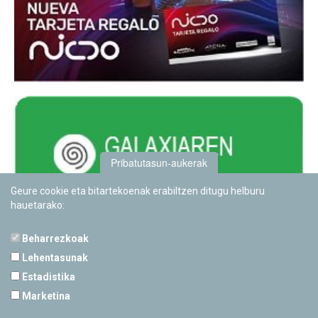
Pribatutasun-aukerak
Geure cookie eta bitartekoenak erabiltzen ditugu helburu
hauetarako:
Beharrezkoak
Lehentasunak
Estadistika
PAMPLONETARIOA
Marketina
Calle Sancho RamÃ­rez, s/n
31008 Pamplona, Navarra