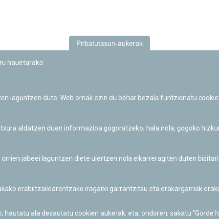
Pribatutasun-aukerak
uru hauetarako:
iten laguntzen dute. Web orriak ezin du behar bezala funtzionatu cookie
Iruñeko Planetarioaren zientzia-dibulgazio eta hezkuntza jarduerek
Fundación "la Caixa"ren sustapena dute.
 itxura aldatzen duen informazioa gogoratzeko, hala nola, gogoko hizk
ien jabeei laguntzen diete ulertzen nola elkarreragiten duten bisita
nakako erabiltzailearentzako iragarki garrantzitsu eta erakargarriak er
o, hautatu ala desautatu cookien aukerak, eta, ondoren, sakatu "Gorde 