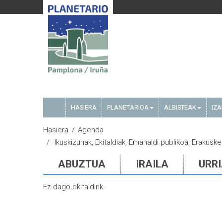
HASIERA
PLANETARIOA
ALBISTEAK
IZ
Hasiera
Agenda
Ikuskizunak, Ekitaldiak, Emanaldi publikoa, Erakuske
ABUZTUA
IRAILA
URR
Ez dago ekitaldirik.