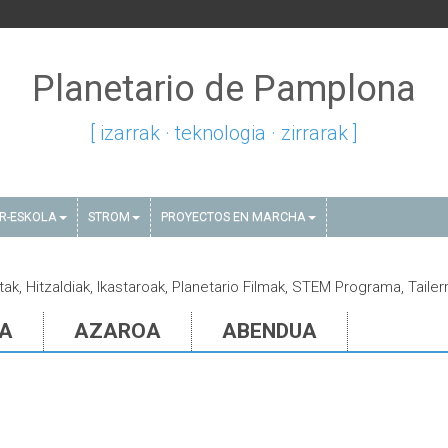
Planetario de Pamplona
[ izarrak · teknologia · zirrarak ]
AR-ESKOLA
STROM
PROYECTOS EN MARCHA
tak, Hitzaldiak, Ikastaroak, Planetario Filmak, STEM Programa, Tailer
IA
AZAROA
ABENDUA