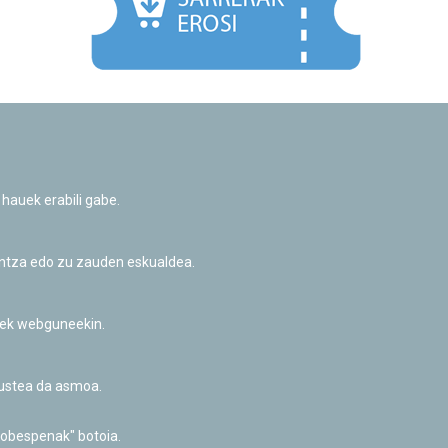
Facebook
Twitter
Youtube
Flickr
Instagr
 hauek erabili gabe.
Pribatutasun-politika eta Lege-oharra
Cookie-en politika
Informazio publikoa eskatzeko baimena
untza edo zu zauden eskualdea.
Irisgarritasuna
riek webguneekin.
akustea da asmoa.
hobespenak" botoia.