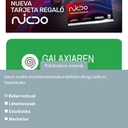
Pribatutasun-aukerak
Geure cookie eta bitartekoenak erabiltzen ditugu helburu
hauetarako:
Beharrezkoak
Lehentasunak
Estadistika
PAMPLONETARIOA
Marketina
Calle Sancho RamÃ­rez, s/n
31008 Pamplona, Navarra