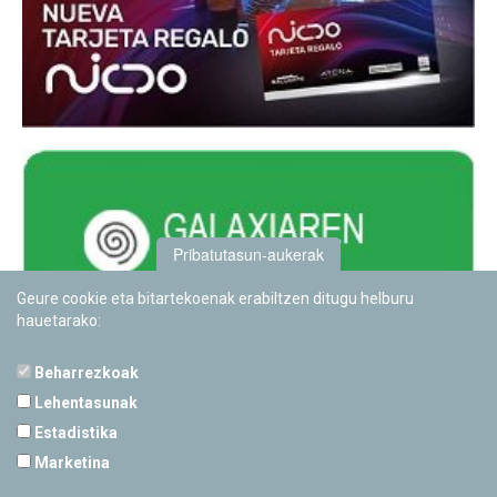
Pribatutasun-aukerak
Geure cookie eta bitartekoenak erabiltzen ditugu helburu
hauetarako:
Beharrezkoak
Lehentasunak
Estadistika
PAMPLONETARIOA
Marketina
Calle Sancho RamÃ­rez, s/n
31008 Pamplona, Navarra