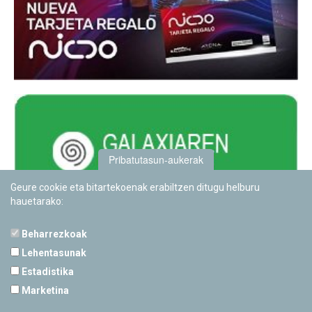
Pribatutasun-aukerak
Geure cookie eta bitartekoenak erabiltzen ditugu helburu
hauetarako:
Beharrezkoak
Lehentasunak
Estadistika
PAMPLONETARIOA
Marketina
Calle Sancho RamÃ­rez, s/n
31008 Pamplona, Navarra