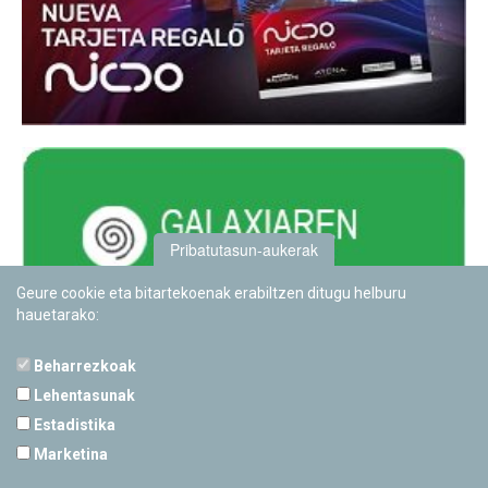
Pribatutasun-aukerak
Geure cookie eta bitartekoenak erabiltzen ditugu helburu
hauetarako:
Beharrezkoak
Lehentasunak
Estadistika
PAMPLONETARIOA
Marketina
Calle Sancho RamÃ­rez, s/n
31008 Pamplona, Navarra