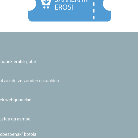
Facebook
Twitter
Youtube
Flickr
Instagr
 hauek erabili gabe.
Pribatutasun-politika eta Lege-oharra
Cookie-en politika
Informazio publikoa eskatzeko baimena
untza edo zu zauden eskualdea.
Irisgarritasuna
riek webguneekin.
akustea da asmoa.
hobespenak" botoia.