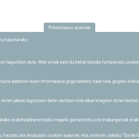
Pribatutasun-aukerak
uru hauetarako:
iten laguntzen dute. Web orriak ezin du behar bezala funtzionatu cookie
Iruñeko Planetarioaren zientzia-dibulgazio eta hezkuntza jarduerek
Fundación "la Caixa"ren sustapena dute.
 itxura aldatzen duen informazioa gogoratzeko, hala nola, gogoko hizk
ien jabeei laguntzen diete ulertzen nola elkarreragiten duten bisita
nakako erabiltzailearentzako iragarki garrantzitsu eta erakargarriak er
o, hautatu ala desautatu cookien aukerak, eta, ondoren, sakatu "Gorde 