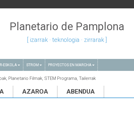
Planetario de Pamplona
[ izarrak · teknologia · zirrarak ]
AR-ESKOLA
STROM
PROYECTOS EN MARCHA
oak, Planetario Filmak, STEM Programa, Tailerrak
IA
AZAROA
ABENDUA