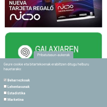
Pribatutasun-aukerak
Geure cookie eta bitartekoenak erabiltzen ditugu helburu
hauetarako:
Beharrezkoak
Lehentasunak
Estadistika
PAMPLONETARIOA
Marketina
Calle Sancho RamÃ­rez, s/n
31008 Pamplona, Navarra