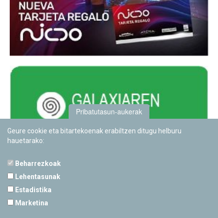
Pribatutasun-aukerak
Geure cookie eta bitartekoenak erabiltzen ditugu helburu
hauetarako:
Beharrezkoak
Lehentasunak
Estadistika
PAMPLONETARIOA
Marketina
Calle Sancho RamÃ­rez, s/n
31008 Pamplona, Navarra