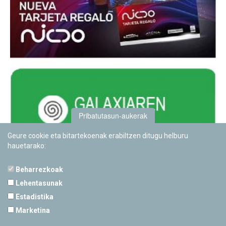
Pribatutasun-aukerak
Geure cookie eta bitartekoenak erabiltzen ditugu helburu
hauetarako:
Beharrezkoak
Lehentasunak
Estadistika
PAMPLONETARIOA
Marketina
Calle Sancho RamÃ­rez, s/n
31008 Pamplona, Navarra