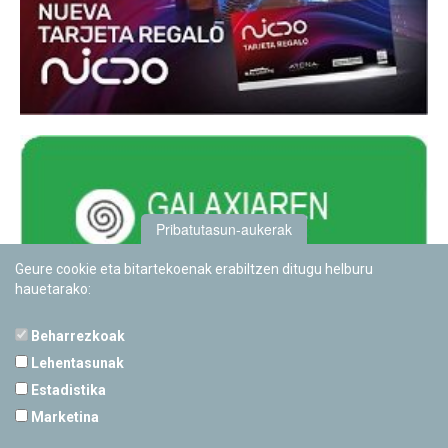
Pribatutasun-aukerak
Geure cookie eta bitartekoenak erabiltzen ditugu helburu
hauetarako:
Beharrezkoak
Lehentasunak
Estadistika
PAMPLONETARIOA
Marketina
Calle Sancho RamÃ­rez, s/n
31008 Pamplona, Navarra