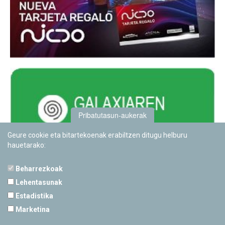
Pribatutasun-aukerak
Geure cookie eta bitartekoenak erabiltzen ditugu helburu
hauetarako:
Beharrezkoak
Lehentasunak
Estadistika
PAMPLONETARIOA
Marketina
Calle Sancho RamÃ­rez, s/n
31008 Pamplona, Navarra