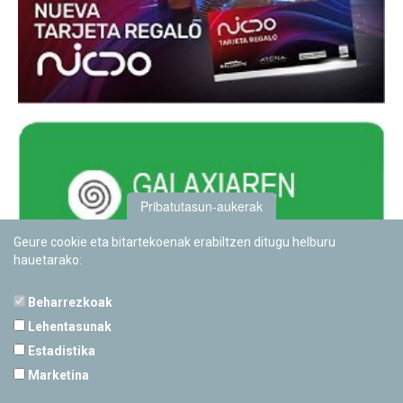
Pribatutasun-aukerak
Geure cookie eta bitartekoenak erabiltzen ditugu helburu
hauetarako:
Beharrezkoak
Lehentasunak
Estadistika
PAMPLONETARIOA
Marketina
Calle Sancho RamÃ­rez, s/n
31008 Pamplona, Navarra