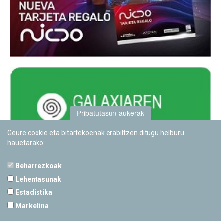
Pribatutasun-aukerak
Geure cookie eta bitartekoenak erabiltzen ditugu helburu
hauetarako:
Beharrezkoak
Lehentasunak
Estadistika
PAMPLONETARIOA
Marketina
Calle Sancho RamÃ­rez, s/n
31008 Pamplona, Navarra