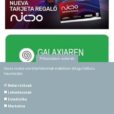
Pribatutasun-aukerak
Geure cookie eta bitartekoenak erabiltzen ditugu helburu
hauetarako:
Beharrezkoak
Lehentasunak
Estadistika
PAMPLONETARIOA
Marketina
Calle Sancho RamÃ­rez, s/n
31008 Pamplona, Navarra