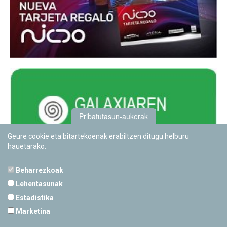
Pribatutasun-aukerak
Geure cookie eta bitartekoenak erabiltzen ditugu helburu
hauetarako:
Beharrezkoak
Lehentasunak
Estadistika
PAMPLONETARIOA
Marketina
Calle Sancho RamÃ­rez, s/n
31008 Pamplona, Navarra