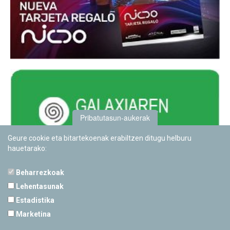
Pribatutasun-aukerak
Geure cookie eta bitartekoenak erabiltzen ditugu helburu
hauetarako:
Beharrezkoak
Lehentasunak
Estadistika
PAMPLONETARIOA
Marketina
Calle Sancho RamÃ­rez, s/n
31008 Pamplona, Navarra