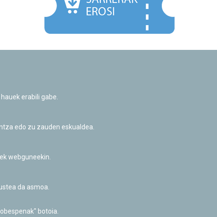
Facebook
Twitter
Youtube
Flickr
Instagr
 hauek erabili gabe.
Pribatutasun-politika eta Lege-oharra
Cookie-en politika
Informazio publikoa eskatzeko baimena
untza edo zu zauden eskualdea.
Irisgarritasuna
riek webguneekin.
akustea da asmoa.
hobespenak" botoia.