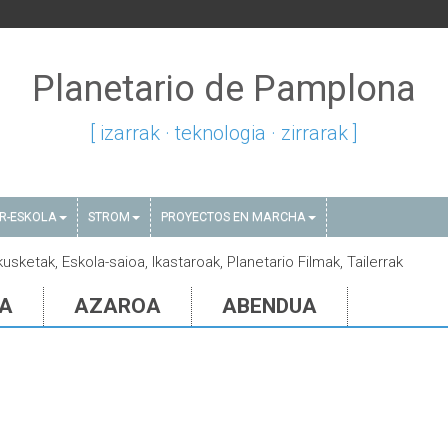
Planetario de Pamplona
[ izarrak · teknologia · zirrarak ]
AR-ESKOLA
STROM
PROYECTOS EN MARCHA
kusketak, Eskola-saioa, Ikastaroak, Planetario Filmak, Tailerrak
IA
AZAROA
ABENDUA