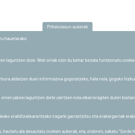
Pribatutasun-aukerak
uru hauetarako:
iten laguntzen dute. Web orriak ezin du behar bezala funtzionatu cookie
Iruñeko Planetarioaren zientzia-dibulgazio eta hezkuntza jarduerek
Fundación "la Caixa"ren sustapena dute.
 itxura aldatzen duen informazioa gogoratzeko, hala nola, gogoko hizk
ien jabeei laguntzen diete ulertzen nola elkarreragiten duten bisita
nakako erabiltzailearentzako iragarki garrantzitsu eta erakargarriak er
o, hautatu ala desautatu cookien aukerak, eta, ondoren, sakatu "Gorde 