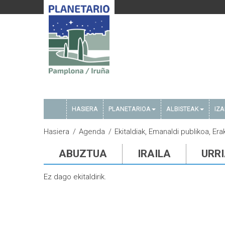
HASIERA
PLANETARIOA
ALBISTEAK
IZ
Hasiera
Agenda
Ekitaldiak, Emanaldi publikoa, Era
ABUZTUA
IRAILA
URR
Ez dago ekitaldirik.