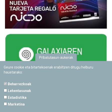
Pribatutasun-aukerak
Geure cookie eta bitartekoenak erabiltzen ditugu helburu
hauetarako:
Beharrezkoak
Lehentasunak
Estadistika
PAMPLONETARIOA
Marketina
Calle Sancho RamÃ­rez, s/n
31008 Pamplona, Navarra