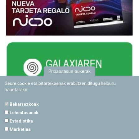
Pribatutasun-aukerak
Geure cookie eta bitartekoenak erabiltzen ditugu helburu
hauetarako:
Beharrezkoak
Lehentasunak
Estadistika
PAMPLONETARIOA
Marketina
Calle Sancho RamÃ­rez, s/n
31008 Pamplona, Navarra