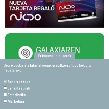
Pribatutasun-aukerak
Geure cookie eta bitartekoenak erabiltzen ditugu helburu
hauetarako:
Beharrezkoak
Lehentasunak
Estadistika
PAMPLONETARIOA
Marketina
Calle Sancho RamÃ­rez, s/n
31008 Pamplona, Navarra