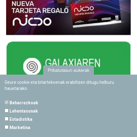
Pribatutasun-aukerak
Geure cookie eta bitartekoenak erabiltzen ditugu helburu
hauetarako:
Beharrezkoak
Lehentasunak
Estadistika
PAMPLONETARIOA
Marketina
Calle Sancho RamÃ­rez, s/n
31008 Pamplona, Navarra