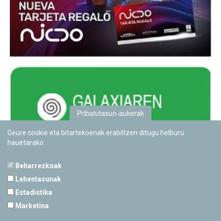
Pribatutasun-aukerak
Geure cookie eta bitartekoenak erabiltzen ditugu helburu
hauetarako:
Beharrezkoak
Lehentasunak
Estadistika
PAMPLONETARIOA
Marketina
Calle Sancho RamÃ­rez, s/n
31008 Pamplona, Navarra