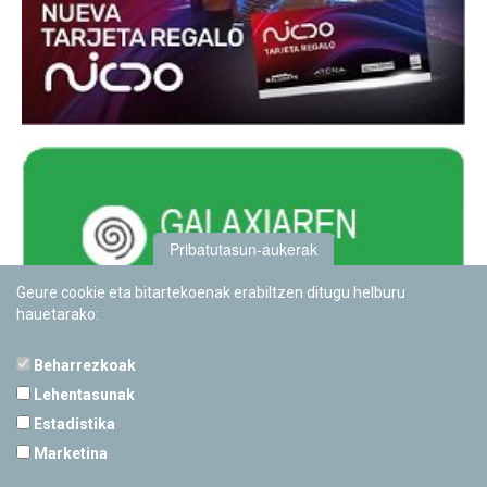
Pribatutasun-aukerak
Geure cookie eta bitartekoenak erabiltzen ditugu helburu
hauetarako:
Beharrezkoak
Lehentasunak
Estadistika
PAMPLONETARIOA
Marketina
Calle Sancho RamÃ­rez, s/n
31008 Pamplona, Navarra