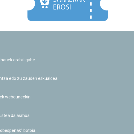
Facebook
Twitter
Youtube
Flickr
Instagr
 hauek erabili gabe.
Pribatutasun-politika eta Lege-oharra
Cookie-en politika
Informazio publikoa eskatzeko baimena
untza edo zu zauden eskualdea.
Irisgarritasuna
riek webguneekin.
akustea da asmoa.
hobespenak" botoia.