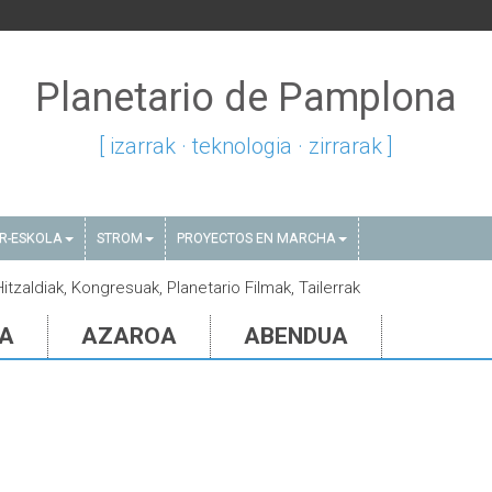
Planetario de Pamplona
[ izarrak · teknologia · zirrarak ]
AR-ESKOLA
STROM
PROYECTOS EN MARCHA
itzaldiak, Kongresuak, Planetario Filmak, Tailerrak
IA
AZAROA
ABENDUA