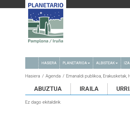
HASIERA
PLANETARIOA
ALBISTEAK
IZ
Hasiera
Agenda
Emanaldi publikoa, Erakusketak, H
ABUZTUA
IRAILA
URR
Ez dago ekitaldirik.