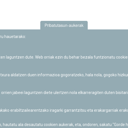
Pribatutasun-aukerak
uru hauetarako:
iten laguntzen dute. Web orriak ezin du behar bezala funtzionatu cookie
Iruñeko Planetarioaren zientzia-dibulgazio eta hezkuntza jarduerek
Fundación "la Caixa"ren sustapena dute.
 itxura aldatzen duen informazioa gogoratzeko, hala nola, gogoko hizk
ien jabeei laguntzen diete ulertzen nola elkarreragiten duten bisita
nakako erabiltzailearentzako iragarki garrantzitsu eta erakargarriak er
o, hautatu ala desautatu cookien aukerak, eta, ondoren, sakatu "Gorde 