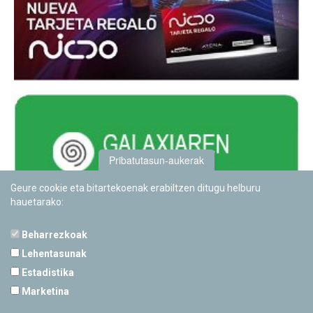
Pribatutasun-aukerak
Geure cookie eta bitartekoenak erabiltzen ditugu helburu
hauetarako:
Beharrezkoak
Lehentasunak
Estadistika
PAMPLONETARIOA
Marketina
Calle Sancho RamÃ­rez, s/n
31008 Pamplona, Navarra