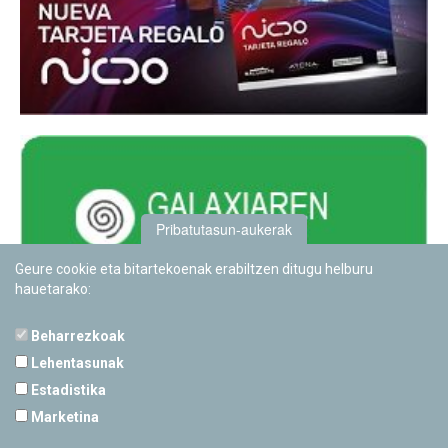
Pribatutasun-aukerak
Geure cookie eta bitartekoenak erabiltzen ditugu helburu
hauetarako:
Beharrezkoak
Lehentasunak
Estadistika
PAMPLONETARIOA
Marketina
Calle Sancho RamÃ­rez, s/n
31008 Pamplona, Navarra