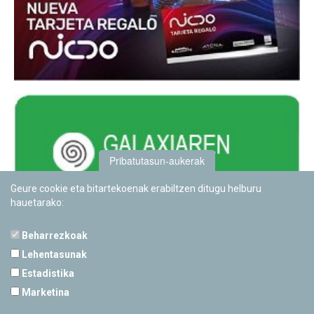
Pribatutasun-aukerak
Geure cookie eta bitartekoenak erabiltzen ditugu helburu
hauetarako:
Beharrezkoak
Lehentasunak
Estadistika
PAMPLONETARIOA
Marketina
Calle Sancho RamÃ­rez, s/n
31008 Pamplona, Navarra