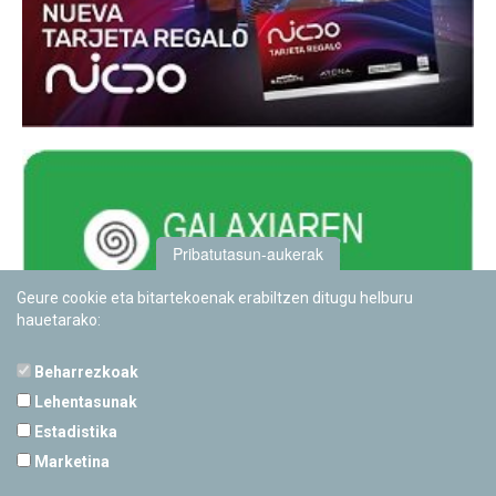
Pribatutasun-aukerak
Geure cookie eta bitartekoenak erabiltzen ditugu helburu
hauetarako:
Beharrezkoak
Lehentasunak
Estadistika
PAMPLONETARIOA
Marketina
Calle Sancho RamÃ­rez, s/n
31008 Pamplona, Navarra