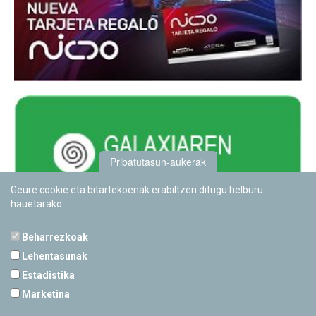
Pribatutasun-aukerak
Geure cookie eta bitartekoenak erabiltzen ditugu helburu
hauetarako:
Beharrezkoak
Lehentasunak
Estadistika
PAMPLONETARIOA
Marketina
Calle Sancho RamÃ­rez, s/n
31008 Pamplona, Navarra