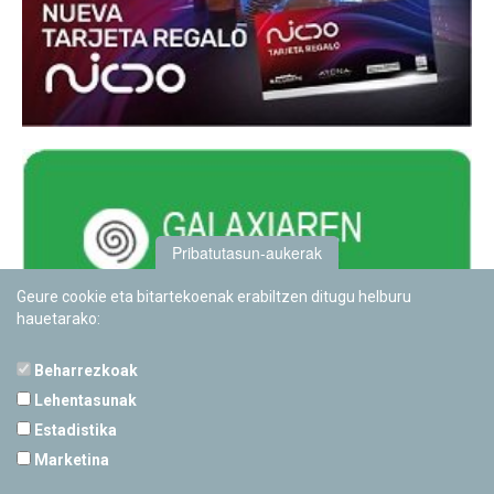
Pribatutasun-aukerak
Geure cookie eta bitartekoenak erabiltzen ditugu helburu
hauetarako:
Beharrezkoak
Lehentasunak
Estadistika
PAMPLONETARIOA
Marketina
Calle Sancho RamÃ­rez, s/n
31008 Pamplona, Navarra