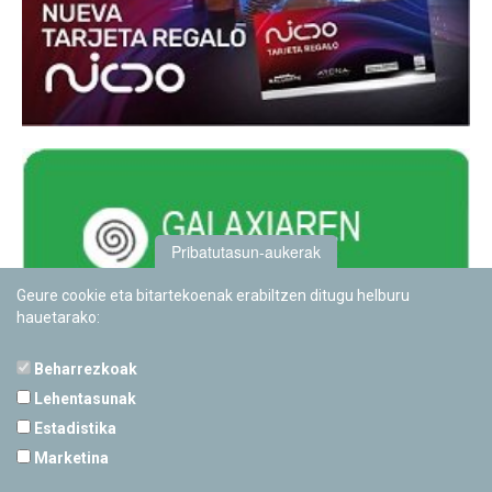
Pribatutasun-aukerak
Geure cookie eta bitartekoenak erabiltzen ditugu helburu
hauetarako:
Beharrezkoak
Lehentasunak
Estadistika
PAMPLONETARIOA
Marketina
Calle Sancho RamÃ­rez, s/n
31008 Pamplona, Navarra