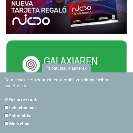
Pribatutasun-aukerak
Geure cookie eta bitartekoenak erabiltzen ditugu helburu
hauetarako:
Beharrezkoak
Lehentasunak
Estadistika
PAMPLONETARIOA
Marketina
Calle Sancho RamÃ­rez, s/n
31008 Pamplona, Navarra