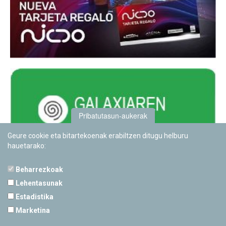
Pribatutasun-aukerak
Geure cookie eta bitartekoenak erabiltzen ditugu helburu
hauetarako:
Beharrezkoak
Lehentasunak
Estadistika
PAMPLONETARIOA
Marketina
Calle Sancho RamÃ­rez, s/n
31008 Pamplona, Navarra