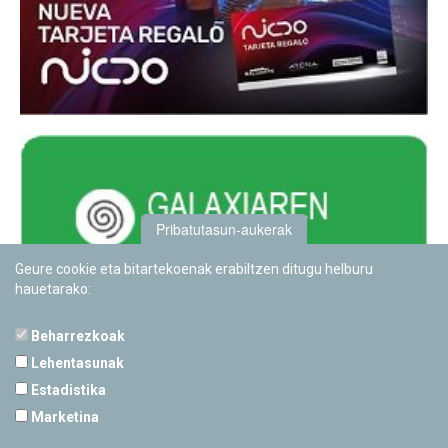
Pribatutasun-aukerak
Geure cookie eta bitartekoenak erabiltzen ditugu helburu
hauetarako:
Beharrezkoak
Lehentasunak
Estadistika
PAMPLONETARIOA
Marketina
Calle Sancho RamÃ­rez, s/n
31008 Pamplona, Navarra