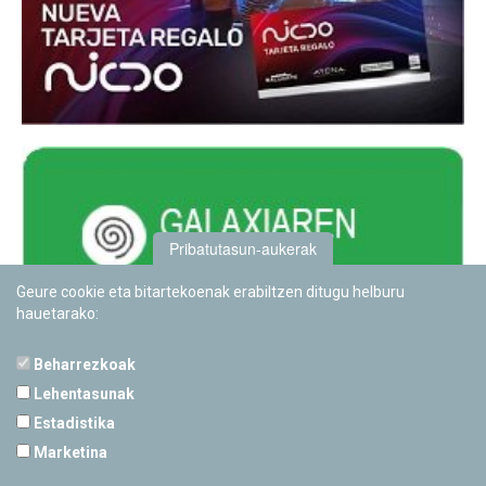
Pribatutasun-aukerak
Geure cookie eta bitartekoenak erabiltzen ditugu helburu
hauetarako:
Beharrezkoak
Lehentasunak
Estadistika
PAMPLONETARIOA
Marketina
Calle Sancho RamÃ­rez, s/n
31008 Pamplona, Navarra