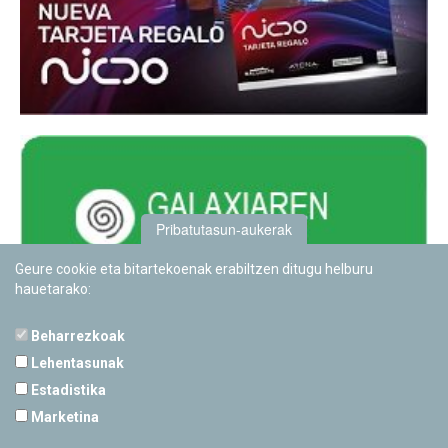
Pribatutasun-aukerak
Geure cookie eta bitartekoenak erabiltzen ditugu helburu
hauetarako:
Beharrezkoak
Lehentasunak
Estadistika
PAMPLONETARIOA
Marketina
Calle Sancho RamÃ­rez, s/n
31008 Pamplona, Navarra