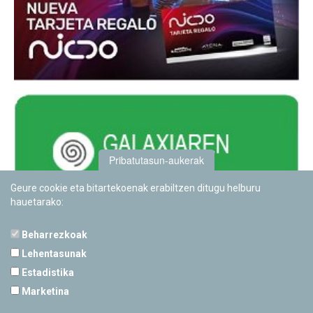
Pribatutasun-aukerak
Geure cookie eta bitartekoenak erabiltzen ditugu helburu
hauetarako:
Beharrezkoak
Lehentasunak
Estadistika
PAMPLONETARIOA
Marketina
Calle Sancho RamÃ­rez, s/n
31008 Pamplona, Navarra