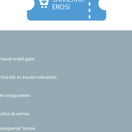
Facebook
Twitter
Youtube
Flickr
Instagr
 hauek erabili gabe.
Pribatutasun-politika eta Lege-oharra
Cookie-en politika
Informazio publikoa eskatzeko baimena
untza edo zu zauden eskualdea.
Irisgarritasuna
riek webguneekin.
akustea da asmoa.
hobespenak" botoia.