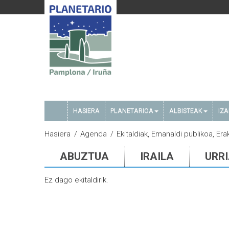
HASIERA
PLANETARIOA
ALBISTEAK
IZ
Hasiera
Agenda
Ekitaldiak, Emanaldi publikoa, Era
ABUZTUA
IRAILA
URR
Ez dago ekitaldirik.