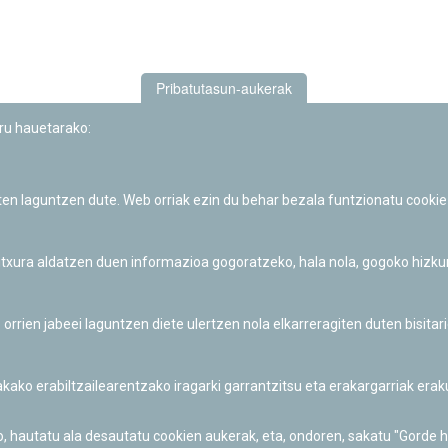
Pribatutasun-aukerak
uru hauetarako:
iten laguntzen dute. Web orriak ezin du behar bezala funtzionatu cookie
Iruñeko Planetarioaren zientzia-dibulgazio eta hezkuntza jarduerek
Fundación "la Caixa"ren sustapena dute.
 itxura aldatzen duen informazioa gogoratzeko, hala nola, gogoko hizk
ien jabeei laguntzen diete ulertzen nola elkarreragiten duten bisita
nakako erabiltzailearentzako iragarki garrantzitsu eta erakargarriak er
o, hautatu ala desautatu cookien aukerak, eta, ondoren, sakatu "Gorde 