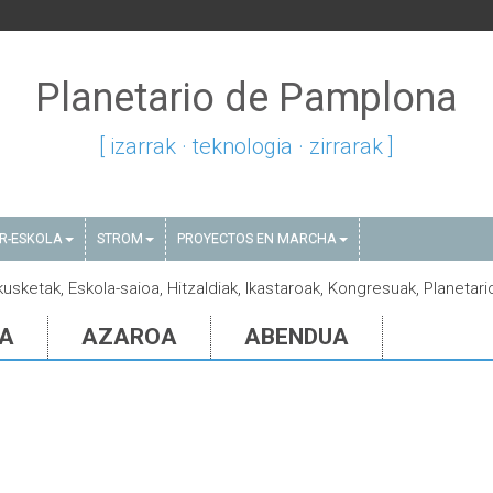
Planetario de Pamplona
[ izarrak · teknologia · zirrarak ]
AR-ESKOLA
STROM
PROYECTOS EN MARCHA
kusketak, Eskola-saioa, Hitzaldiak, Ikastaroak, Kongresuak, Planetari
IA
AZAROA
ABENDUA